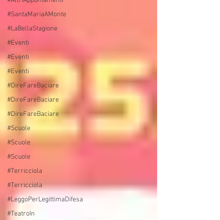
#AltriAppuntamenti
#SantaMariaAMonte
#LaBellaStagione
#Eventi
#Eventi
#Eventi
#DireFareBaciare
#DireFareBaciare
#DireFareBaciare
#Scuole
#Scuole
#Scuole
#Terricciola
#Terricciola
#LeggoPerLegittimaDifesa
#TeatroIn