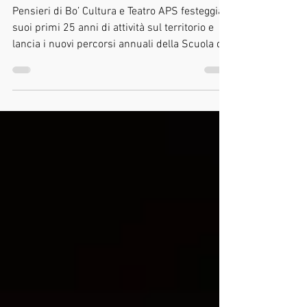
Bo' a S. Maria a Monte (Pi)
Pensieri di Bo’ Cultura e Teatro APS festeggia i
suoi primi 25 anni di attività sul territorio e
lancia i nuovi percorsi annuali della Scuola di
Teatro dedicati a tutte le età. Per bambine e
bambini dai 5 ai 10 anni arriva “La Bottega del
Coraggio” , Laboratorio Teatrale e Creativo che
si terrà il Giovedì dalle 17.30 alle 19.00.
“Bugiard3” sarà invece il percorso
laboratoriale dedicato a ragazze e ragazzi con
due appuntamenti distinti, il Martedì dalle
18.00 alle 20.00