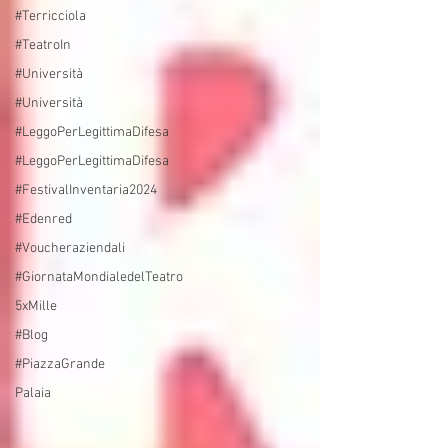
#Terricciola
#TeatroIn
#Università
#Università
#LeggoPerLegittimaDifesa
#LeggoPerLegittimaDifesa
#FestivalInventaria2024
#Edenred
#Voucheraziendali
#GiornataMondialedelTeatro
5xMille
#Blog
#PiazzaGrande
Palaia