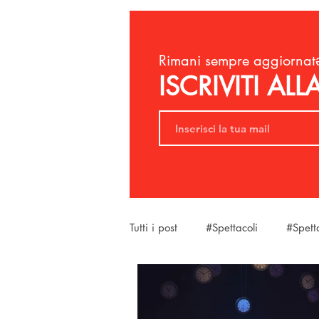
Rimani sempre aggiornatə
ISCRIVITI AL
Tutti i post
#Spettacoli
#Spett
#SantaMariaAMonte
#LaBel