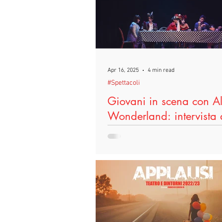
#DireFareBaciare
#Scuole
#TeatroIn
#Terricciola
#
Apr 16, 2025
4 min read
#Spettacoli
#LeggoPerLegittimaDifesa
#F
Giovani in scena con Al
Wonderland: intervista 
personaggi
Il Teatro di Bo’ di S. Maria a Monte (Pi), Sabato
29 Marzo alle 21.00 e Domenica 3
17.00, ha ospitato uno spettacolo
liberamente...