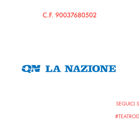
© 2020 Pensieri di Bo' Cultura e Teatro APS - Teatro di Bo'
Sede Legale:
via Vaccà, 58 560236 Montefoscoli • Palaia (Pi)
C.F.
90037680502
P. IVA
01798680508
Amministrazione Trasparente
SEGUICI 
#TEATRO