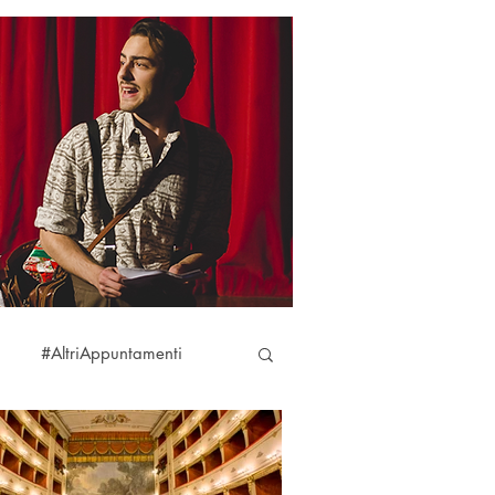
#AltriAppuntamenti
aciare
#DireFareBaciare