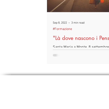
Sep 8, 2022
3 min read
#Formazione
"Là dove nascono i Pens
Santa Maria a Monte, 8 settembre
tenuto stamani l’incontro con la 
Ilaria Parrella a cui abbiamo illust
nuove...