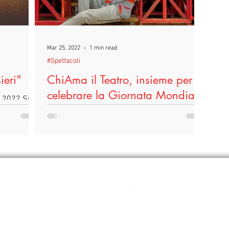
Mar 25, 2022
1 min read
#Spettacoli
ieri"
ChiAma il Teatro, insieme per
celebrare la Giornata Mondiale
 2022 Si è
del Teatro
Sindaca
rato le
Domenica 27 Marzo 2022 alle ore 17.00 il
Teatro Comunale di Santa Maria a Monte (Pi)
apre le porte per un evento speciale. In
occasione...