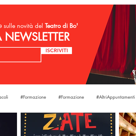
 sulle novità del
Teatro di Bo'
LA NEWSLETTER
ISCRIVITI
acoli
#Formazione
#Formazione
#AltriAppuntamenti
laStagione
#Eventi
#Eventi
#Eventi
#DireFareB