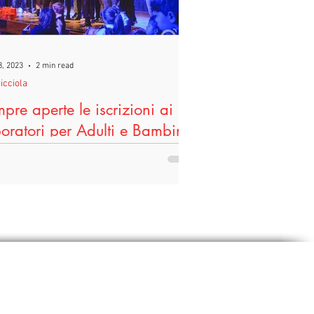
8, 2023
2 min read
icciola
pre aperte le iscrizioni ai
oratori per Adulti e Bambini
Teatro di Terricciola
a i nuovi laboratori del Teatro Di Vino di
icciola. Bambini o adulti, debuttanti
ti a scoprire per la prima volta la
a...