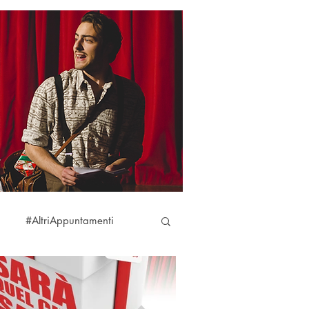
#AltriAppuntamenti
aciare
#DireFareBaciare