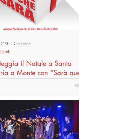
eggoPerLegittimaDifesa
Difesa
 2023
2 min read
tacoli
teggia il Natale a Santa
ia a Monte con "Sarà quel
 sarà"
nica 17 Dicembre alle 18:00 al Teatro
nale di Santa Maria a Monte andrà in
a “Sarà quel che sarà”, asSaggio
izio che...