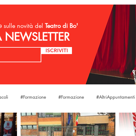
 sulle novità del
Teatro di Bo'
LA NEWSLETTER
ISCRIVITI
acoli
#Formazione
#Formazione
#AltriAppuntamenti
laStagione
#Eventi
#Eventi
#Eventi
#DireFareB