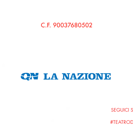
© 2020 Pensieri di Bo' Cultura e Teatro APS - Teatro di Bo'
Sede Legale:
via Vaccà, 58 560236 Montefoscoli • Palaia (Pi)
C.F.
90037680502
P. IVA
01798680508
Amministrazione Trasparente
SEGUICI 
#TEATRO