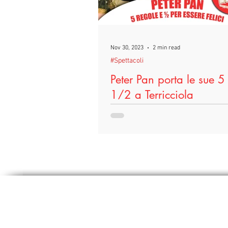
Nov 30, 2023
2 min read
#Spettacoli
Peter Pan porta le sue 5
1/2 a Terricciola
Sabato 2 dicembre alle 16:30 il Te
Vino” di Terricciola si riempirà di
polvere di fata con “Peter Pan – 5
½...