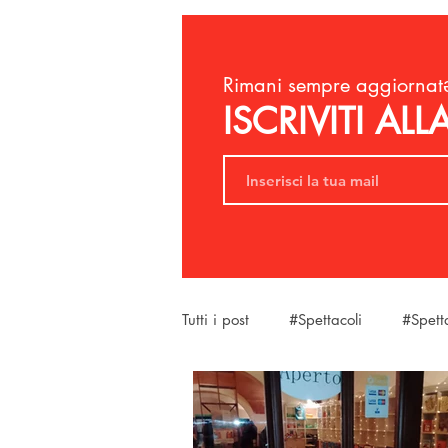
Rimani sempre aggiornatə
ISCRIVITI AL
Tutti i post
#Spettacoli
#Spett
#SantaMariaAMonte
#LaBel