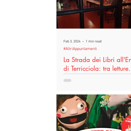
#DireFareBaciare
#Scuole
#TeatroIn
#Terricciola
#
Feb 3, 2024
1 min read
#AltriAppuntamenti
#LeggoPerLegittimaDifesa
#F
La Strada dei Libri all'E
di Terricciola: tra letture
libri e fumetti...
E' tornata "La Strada dei Libri", l'e
punta del progetto Leggo per Legi
Difesa, tra libri, letture, favole e fu