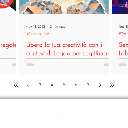
Nov 18, 2023
2 min read
Nov 1
#Formazione
#Terr
 regole e
Libera la tua creatività con i
Sem
contest di Leggo per Legittima
Lab
Difesa
al 
atro “Di
 Fantasia e
Da Dicembre 2023 a Dicembre 2024 il
Al vi
 regole e
comune di Terricciola sarà animato da “Leggo
Terr
3
4
5
6
7
per Legittima Difesa”, grande contenitore
pron
culturale che...
magi