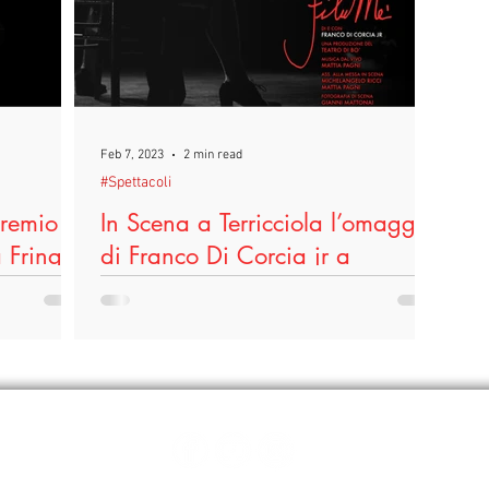
#Scuole
#Scuole
#Terricciola
#Terricciola
#L
TeatroIn
#Università
#Università
#LeggoPerLegittima
Feb 7, 2023
2 min read
#Spettacoli
estivalInventaria2024
#Edenred
#Voucheraziendali
premio
In Scena a Terricciola l’omaggio
a Fringe
di Franco Di Corcia jr a
Filumena Marturano
ice del
Sabato 11 Febbraio, ore 21.00, va in scena al
one del
Teatro “Di Vino” di Terricciola (Pi) un omaggio
a
al mito moderno dell’eroina eduardiana per...