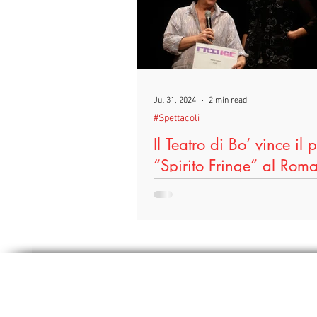
#DireFareBaciare
#Scuole
#TeatroIn
#Terricciola
#
Jul 31, 2024
2 min read
#Spettacoli
#LeggoPerLegittimaDifesa
#F
Il Teatro di Bo’ vince il 
“Spirito Fringe” al Rom
Festival con “Io Filume’”
Si è tenuta il 28 Luglio, nella corn
Teatro India di Roma, la premiazi
Roma Fringe Festival 2024 che h
consegnato al...