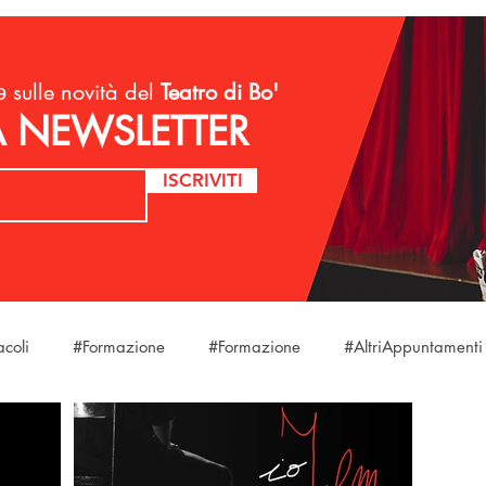
 sulle novità del
Teatro di Bo'
LA NEWSLETTER
ISCRIVITI
acoli
#Formazione
#Formazione
#AltriAppuntamenti
laStagione
#Eventi
#Eventi
#Eventi
#DireFareB