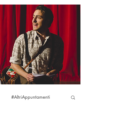
#AltriAppuntamenti
aciare
#DireFareBaciare