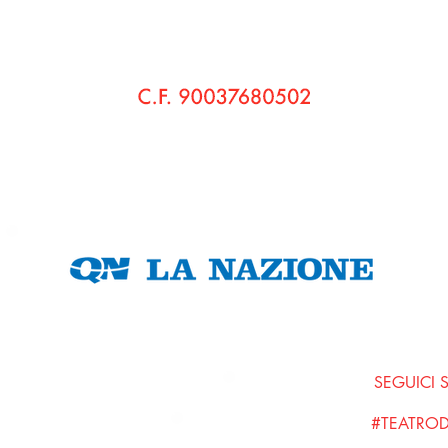
© 2020 Pensieri di Bo' Cultura e Teatro APS - Teatro di Bo'
Sede Legale:
via Vaccà, 58 560236 Montefoscoli • Palaia (Pi)
C.F.
90037680502
P. IVA
01798680508
Amministrazione Trasparente
SEGUICI 
#TEATRO