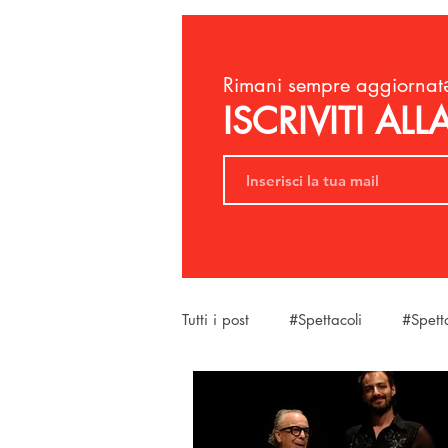
Rimani sempre aggiornatə
ISCRIVITI AL
Tutti i post
#Spettacoli
#Spett
#SantaMariaAMonte
#LaBel