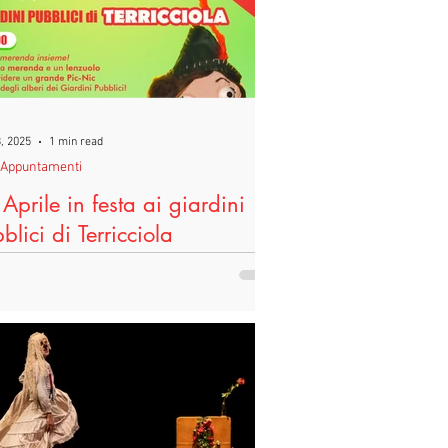
eggoPerLegittimaDifesa
Difesa
, 2025
1 min read
iAppuntamenti
Aprile in festa ai giardini
blici di Terricciola
rdì 25 Aprile , presso i Giardini Pubblici
a Roma a Terricciola , si terrà un
riggio di festa in occasione delle...