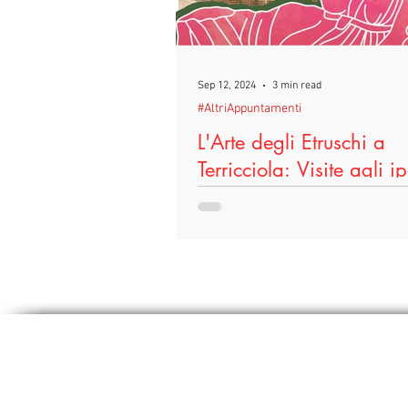
l'intento di creare momenti di ag
convivialità aperti a tutte e tutti. 
per la sera di Halloween con "SC
Per fare art
Sep 12, 2024
3 min read
#AltriAppuntamenti
L'Arte degli Etruschi a
Terricciola: Visite agli i
Laboratori Didattici e 
Al via “L’Arte degli Etruschi”, prog
Comune di Terricciola che dal 14 
Settembre animerà il borgo della c
vino con visi