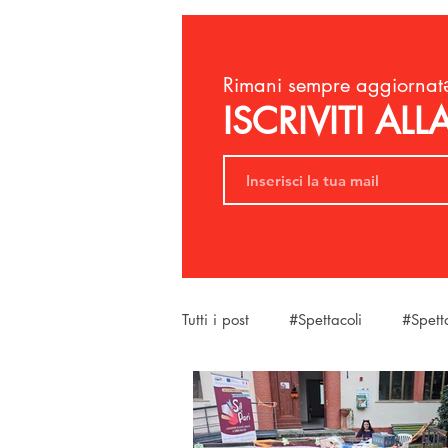
Rimani sempre aggiornatə
ISCRIVITI AL
Tutti i post
#Spettacoli
#Spett
#SantaMariaAMonte
#LaBel