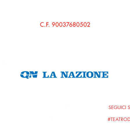
© 2020 Pensieri di Bo' Cultura e Teatro APS - Teatro di Bo'
Sede Legale:
via Vaccà, 58 560236 Montefoscoli • Palaia (Pi)
C.F.
90037680502
P. IVA
01798680508
Amministrazione Trasparente
SEGUICI 
#TEATRO