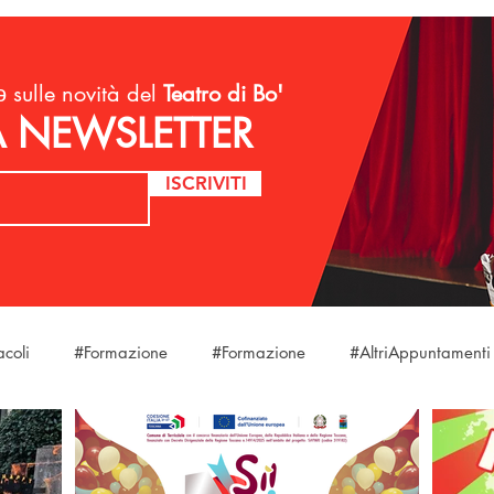
 sulle novità del
Teatro di Bo'
LA NEWSLETTER
ISCRIVITI
acoli
#Formazione
#Formazione
#AltriAppuntamenti
laStagione
#Eventi
#Eventi
#Eventi
#DireFareB