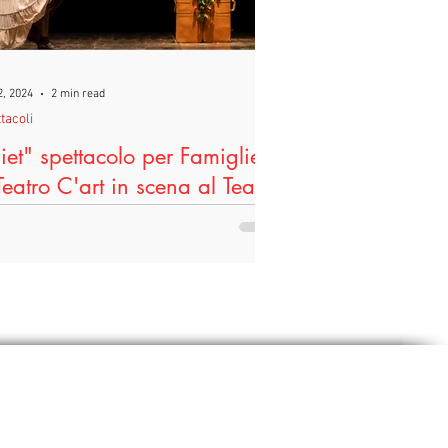
2, 2024
2 min read
tacoli
liet" spettacolo per Famiglie
Teatro C'art in scena al Teatro
 Vino” di Terricciola per la
gione “Teatro In”.
à in scena Sabato 16 Marzo alle 16.30 al
o “Di Vino” a Terricciola (Via Pozzuolo 6),
et, spettacolo per famiglie comico,...