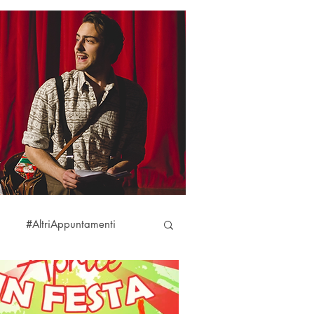
#AltriAppuntamenti
aciare
#DireFareBaciare