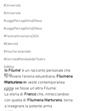
#Università
#Università
#LeggoPerLegittimaDifesa
#LeggoPerLegittimaDifesa
#FestivalInventaria2024
#Edenred
#Voucheraziendali
#GiornataMondialedelTeatro
5xMille
Io Filume’ 
è un racconto personale che 
#Blog
fa rivivere l'eroina eduardiana, 
Filumena 
Marturano
, in veste contemporanea 
#PiazzaGrande
come se fosse un'altra Filume'.
Palaia
La storia di 
Franco
 che, intrecciandosi 
con quella di 
Filumena Marturano
, torna 
a insegnare la potente arma 