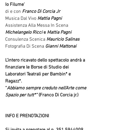
Io Filume'
di e con 
Franco Di Corcia Jr
Musica Dal Vivo
Mattia Pagni
Assistenza Alla Messa In Scena 
Michelangelo Ricci 
e 
Mattia Pagni
Consulenza Scenica 
Mauricio Salinas
Fotografia Di Scena 
Gianni Mattonai
L’intero ricavato dello spettacolo andrà a 
finanziare le Borse di Studio dei 
Laboratori Teatrali per Bambin* e 
Ragazz*.
“
Abbiamo sempre creduto nell’Arte come 
Spazio per tutt*”
 (Franco Di Corcia jr.)
INFO E PRENOTAZIONI
Si invita a prenotare al n. 351.5944009 