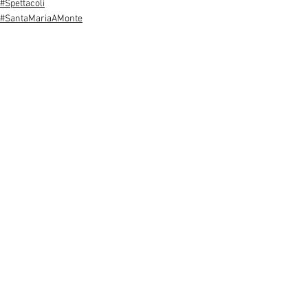
#Spettacoli
#SantaMariaAMonte
See All
Recent Posts