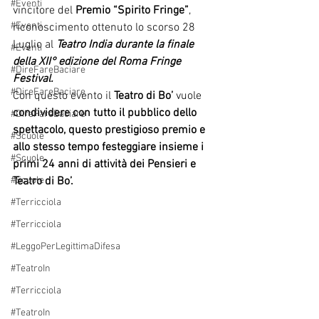
#Eventi
vincitore del 
Premio “Spirito Fringe”
, 
#Eventi
riconoscimento ottenuto lo scorso 28 
Luglio al 
Teatro India durante la finale 
#Eventi
della XII° edizione del Roma Fringe 
#DireFareBaciare
Festival.
#DireFareBaciare
Con questo evento il 
Teatro di Bo’
 vuole 
condividere con tutto il pubblico dello 
#DireFareBaciare
spettacolo, questo prestigioso premio e 
#Scuole
allo stesso tempo festeggiare insieme i 
#Scuole
primi 24 anni di attività dei Pensieri e 
#Scuole
Teatro di Bo’.
#Terricciola
#Terricciola
#LeggoPerLegittimaDifesa
#TeatroIn
#Terricciola
#TeatroIn