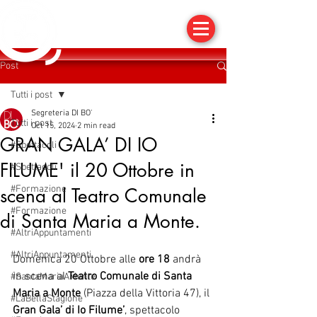
Post
Tutti i post
Segreteria DI BO'
Tutti i post
Oct 15, 2024
2 min read
GRAN GALA’ DI IO
#Spettacoli
FILUME' il 20 Ottobre in
#Spettacoli
#Formazione
scena al Teatro Comunale
#Formazione
di Santa Maria a Monte.
#AltriAppuntamenti
#AltriAppuntamenti
Domenica 20 Ottobre alle 
ore 18
 andrà 
in scena al 
Teatro Comunale di Santa 
#SantaMariaAMonte
Maria a Monte
 (Piazza della Vittoria 47), il
#LaBellaStagione
Gran Gala’ di Io Filume’
, spettacolo 