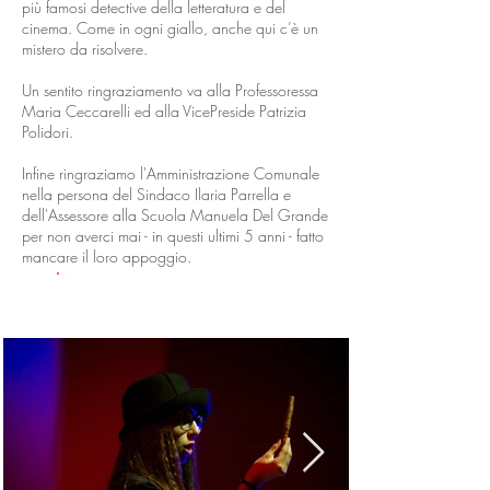
più famosi detective della letteratura e del
cinema. Come in ogni giallo, anche qui c’è un
mistero da risolvere.
Un sentito ringraziamento va alla Professoressa
Maria Ceccarelli ed alla VicePreside Patrizia
Polidori.
Infine ringraziamo l'Amministrazione Comunale
nella persona del Sindaco Ilaria Parrella e
dell'Assessore alla Scuola Manuela Del Grande
per non averci mai - in questi ultimi 5 anni - fatto
mancare il loro appoggio.
GALLERIA FOTO