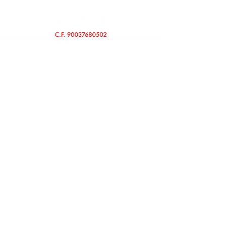
© 2020 Pensieri di Bo' Cultura e Teatro APS - Teatro di Bo'
Sede Legale:
via Vaccà,
58 560236
Montefoscoli • Palaia (Pi)
C.F.
90037680502
P. IVA
01798680508
Amministrazione Trasparente
SEGUICI SUI SOCIAL
#TEATRODIBO