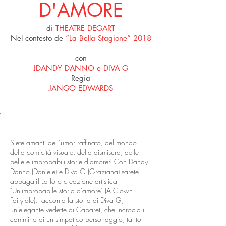
D'AMORE
di
THEATRE DEGART
Nel contesto de
“La Bella Stagione” 2018
con
JDANDY DANNO e DIVA G
Regia
JANGO EDWARDS
LO SPETTACOLO
Siete amanti dell’umor raffinato, del mondo
della comicità visuale, della dismisura, delle
belle e improbabili storie d’amore? Con Dandy
Danno (Daniele) e Diva G (Graziana) sarete
appagati! La loro creazione artistica
"Un'improbabile storia d'amore" (A Clown
Fairytale), racconta la storia di Diva G,
un’elegante vedette di Cabaret, che incrocia il
cammino di un simpatico personaggio, tanto