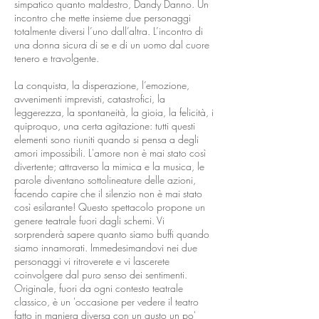
simpatico quanto maldestro, Dandy Danno. Un
incontro che mette insieme due personaggi
totalmente diversi l’uno dall’altra. L’incontro di
una donna sicura di se e di un uomo dal cuore
tenero e travolgente.
La conquista, la disperazione, l’emozione,
avvenimenti imprevisti, catastrofici, la
leggerezza, la spontaneità, la gioia, la felicità, i
quiproquo, una certa agitazione: tutti questi
elementi sono riuniti quando si pensa a degli
amori impossibili. L'amore non è mai stato così
divertente; attraverso la mimica e la musica, le
parole diventano sottolineature delle azioni,
facendo capire che il silenzio non è mai stato
così esilarante! Questo spettacolo propone un
genere teatrale fuori dagli schemi. Vi
sorprenderà sapere quanto siamo buffi quando
siamo innamorati. Immedesimandovi nei due
personaggi vi ritroverete e vi lascerete
coinvolgere dal puro senso dei sentimenti.
Originale, fuori da ogni contesto teatrale
classico, è un 'occasione per vedere il teatro
fatto in maniera diversa con un gusto un po'