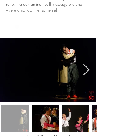
retrò, ma contaminante. Il messaggio è uno:
vivere amando intensamente!
GALLERIA FOTO