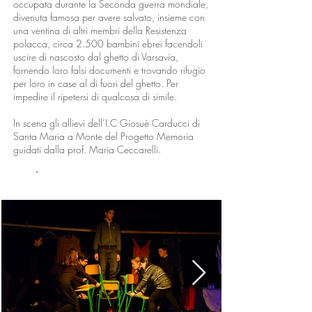
occupata durante la Seconda guerra mondiale,
divenuta famosa per avere salvato, insieme con
una ventina di altri membri della Resistenza
polacca, circa 2.500 bambini ebrei facendoli
uscire di nascosto dal ghetto di Varsavia,
fornendo loro falsi documenti e trovando rifugio
per loro in case al di fuori del ghetto. Per
impedire il ripetersi di qualcosa di simile.
In scena gli allievi dell’I.C Giosuè Carducci di
Santa Maria a Monte del Progetto Memoria
guidati dalla prof. Maria Ceccarelli.
GALLERIA FOTO