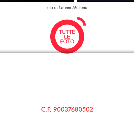
Foto di Gianni Mattonai
© 2020 Pensieri di Bo' Cultura e Teatro APS - Teatro di Bo'
Sede Legale:
via Vaccà, 58 560236 Montefoscoli • Palaia (Pi)