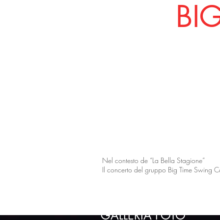
BI
LO SPETTACOLO
Nel contesto de “La Bella Stagione”
Il concerto del gruppo Big Time Swing C
GALLERIA FOTO