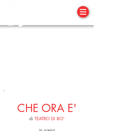
23 MAGGIO 2O17
CHE ORA E'
di
TEATRO DI BO'
in scena