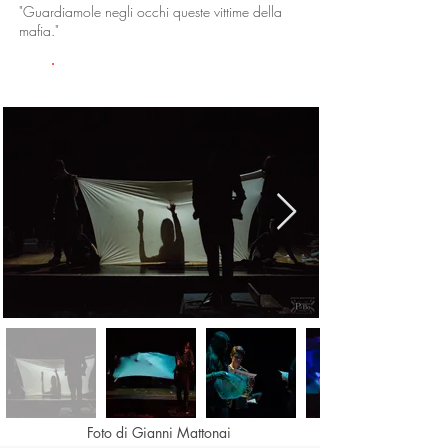
​"Guardiamole negli occhi queste vittime della
mafia."
GALLERIA FOTO
Foto di Gianni Mattonai