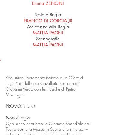
Emma ZENONI
Testo e Regia
FRANCO DI CORCIA JR
Assistenza alla Regia
MATTIA PAGNI
Scenografie
MATTIA PAGNI
LO SPETTACOLO
Atto unico liberamente ispirato a La Giara di
Luigi Pirandello e a Cavalleria Rusticanadi
Giovanni Verga con le musiche di Pietro
Mascagni.
PROMO:
VIDEO
Note di regia:
Ogni anno onoriamo la Giornata Mondiale del
Teatro con una Messa In Scena che sintetizzi –
nel nostro territorio – l’impegno profuso da I