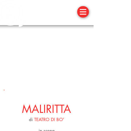
27 MARZO 2O16
MALIRITTA
di
TEATRO DI BO'
in scena