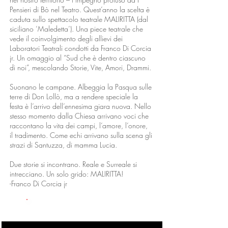
Pensieri di Bò nel Teatro. Quest’anno la scelta è
caduta sullo spettacolo teatrale MALIRITTA (dal
siciliano ‘Maledetta’). Una piece teatrale che
vede il coinvolgimento degli allievi dei
Laboratori Teatrali condotti da Franco Di Corcia
jr. Un omaggio al “Sud che è dentro ciascuno
di noi”, mescolando Storie, Vite, Amori, Drammi.​
Suonano le campane. Albeggia la Pasqua sulle
terre di Don Lollò, ma a rendere speciale la
festa è l’arrivo dell’ennesima giara nuova. Nello
stesso momento dalla Chiesa arrivano voci che
raccontano la vita dei campi, l’amore, l’onore,
il tradimento. Come echi arrivano sulla scena gli
strazi di Santuzza, di mamma Lucia.
Due storie si incontrano. Reale e Surreale si
intrecciano. Un solo grido: MALIRITTA!
-Franco Di Corcia jr
GALLERIA FOTO