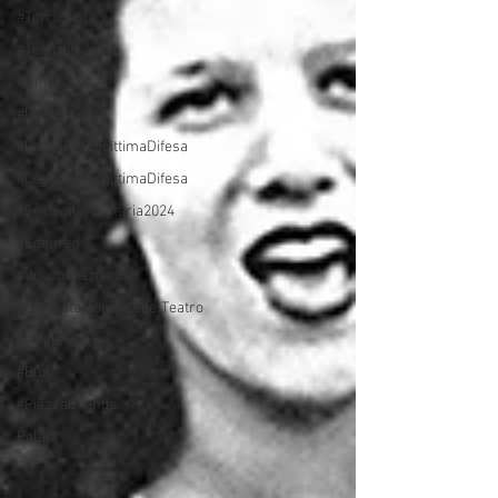
#Terricciola
#TeatroIn
#Università
#Università
#LeggoPerLegittimaDifesa
#LeggoPerLegittimaDifesa
#FestivalInventaria2024
#Edenred
#Voucheraziendali
#GiornataMondialedelTeatro
5xMille
#Blog
#PiazzaGrande
Palaia