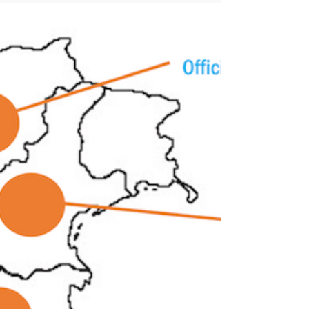
TEATRO 🎭
International Theatre Institute ITI World
Organization for the Performing Arts
Messaggio per la Giornata Mondiale del Teatro
2024 – 27...