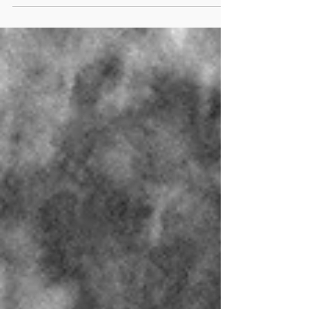
al Teatro “Di Vino” di Terricciola (Via...