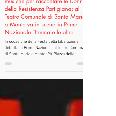
Apr 20, 2024
1 min read
#Spettacoli
Uno spettacolo tra voci, canti e
musiche per raccontare le Donne
della Resistenza Partigiana: al
Teatro Comunale di Santa Maria
a Monte va in scena in Prima
Nazionale “Emma e le altre”.
In occasione della Festa della Liberazione,
debutta in Prima Nazionale al Teatro Comunale
di Santa Maria a Monte (PI), Piazza della...