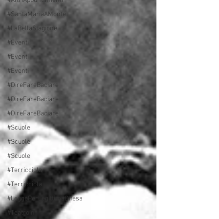
#AltriAppuntamenti
#SantaMariaAMonte
#LaBellaStagione
#Eventi
#Eventi
#Eventi
#DireFareBaciare
#DireFareBaciare
#DireFareBaciare
#Scuole
#Scuole
#Scuole
#Terricciola
#Terricciola
#LeggoPerLegittimaDifesa
#TeatroIn