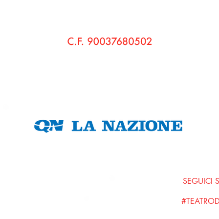
© 2020 Pensieri di Bo' Cultura e Teatro APS - Teatro di Bo'
Sede Legale:
via Vaccà, 58 560236 Montefoscoli • Palaia (Pi)
C.F.
90037680502
P. IVA
01798680508
Amministrazione Trasparente
SEGUICI 
#TEATRO