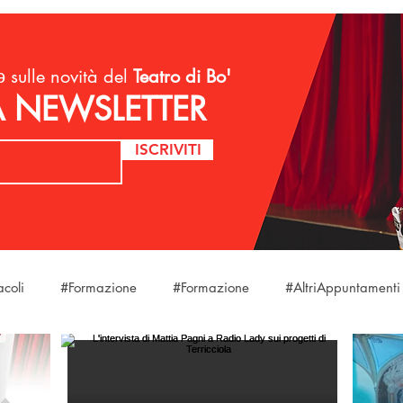
 sulle novità del
Teatro di Bo'
LA NEWSLETTER
ISCRIVITI
acoli
#Formazione
#Formazione
#AltriAppuntamenti
laStagione
#Eventi
#Eventi
#Eventi
#DireFareB