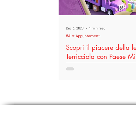
Dec 6, 2023
1 min read
#AltriAppuntamenti
Scopri il piacere della l
Terricciola con Paese M
Venerdì 15 dicembre la Bibliotec
ospiterà il primo appuntamento d
laboratorio di lettura a voce alta ri