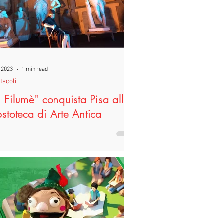
eggoPerLegittimaDifesa
Difesa
 2023
1 min read
tacoli
, Filumè" conquista Pisa alla
stoteca di Arte Antica
nica 3 dicembre alla Gipsoteca di Arte
ca dell’Università di Pisa è andato in
a “Io, Filumè”, spettacolo di produzione
.