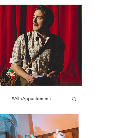
#AltriAppuntamenti
aciare
#DireFareBaciare