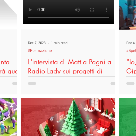
#Scuole
#Scuole
#Terricciola
#Terricciola
#L
TeatroIn
#Università
#Università
#LeggoPerLegittima
Dec 7, 2023
1 min read
Dec 6,
#Formazione
#Spet
estivalInventaria2024
#Edenred
#Voucheraziendali
anta
L'intervista di Mattia Pagni a
"Io
rà quel
Radio Lady sui progetti di
Gip
Terricciola
Dome
Anti
al Teatro
Condividiamo l'intervista di questa mattina a
scen
 andrà in
Radio Lady dove Irene Blu ha intervistato
del..
ggio
Mattia Pagni, attore e creativo del Teatro di...