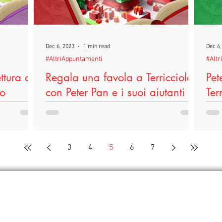
Dec 6, 2023
1 min read
Dec 6,
#AltriAppuntamenti
#Altr
ettura a
Regala una favola a Terricciola
Pet
io
con Peter Pan e i suoi aiutanti
Ter
a di Morrona
Venerdì 8 Dicembre prenderà il via “Regala
Dome
i Paese Mio,
una Favola”, iniziativa festiva di Leggo per
la B
volto a...
Legittima Difesa, progetto realizzato dal
prim
Comune...
Pan”,
3
4
5
6
7