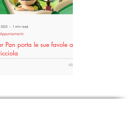
 2023
1 min read
iAppuntamenti
er Pan porta le sue favole a
ricciola
nica 10 dicembre alle ore 11:00 presso
iblioteca Comunale di Morrona si terrà il
o appuntamento con “Le Favole di Peter
...