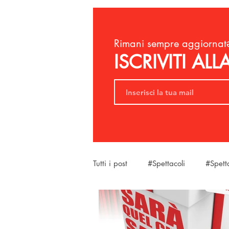
Rimani sempre aggiornatə
ISCRIVITI AL
Tutti i post
#Spettacoli
#Spett
#SantaMariaAMonte
#LaBel