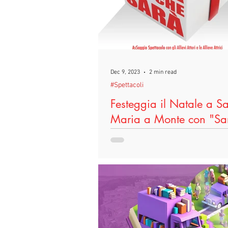
#DireFareBaciare
#Scuole
#TeatroIn
#Terricciola
#
Dec 9, 2023
2 min read
#Spettacoli
#LeggoPerLegittimaDifesa
#F
Festeggia il Natale a S
Maria a Monte con "Sa
che sarà"
Domenica 17 Dicembre alle 18:00 
Comunale di Santa Maria a Monte
scena “Sarà quel che sarà”, asSa
natalizio che...