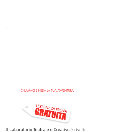
il
Giovedì
dalle 17.30 alle 19
dal 9 Ottobre '25 a Giugno '26
SCOPRI IL CALENDARIO
PER CHI?
per tutti e tutte coloro che
vogliono avvicinarsi con creatività
al Teatro, all'Arte, alla Bellezza
ISCRIZIONI SEMPRE
APERTE!
CHIAMACI E INIZIA LA TUA AVVENTURA
Il
Laboratorio Teatrale e Creativo
è rivolto