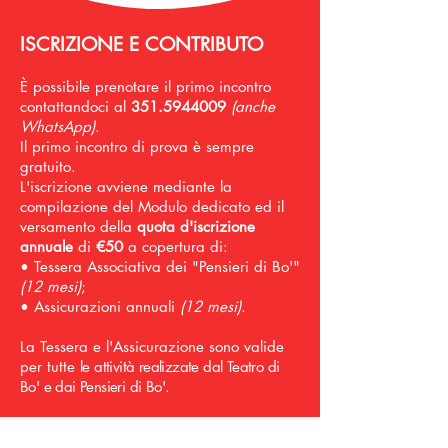
ISCRIZIONE E CONTRIBUTO
È possibile prenotare il primo incontro
contattandoci al
351.5944009
(anche
WhatsApp)
.
Il primo incontro di prova è sempre
gratuito.
L'iscrizione avviene mediante la
compilazione del Modulo dedicato ed il
versamento della
quota d'iscrizione
annuale
di
€50
a copertura di:
• Tessera Associativa dei "Pensieri di Bo'"
(12 mesi)
;
• Assicurazioni annuali
(12 mesi)
.
La Tessera e l'Assicurazione sono valide
per tutte
le attività realizzate dal Teatro di
Bo' e dai Pensieri di Bo'.
Il Contributo per l'
intero percorso
laboratoriale
,
4 incontri mensili di 1 ora e