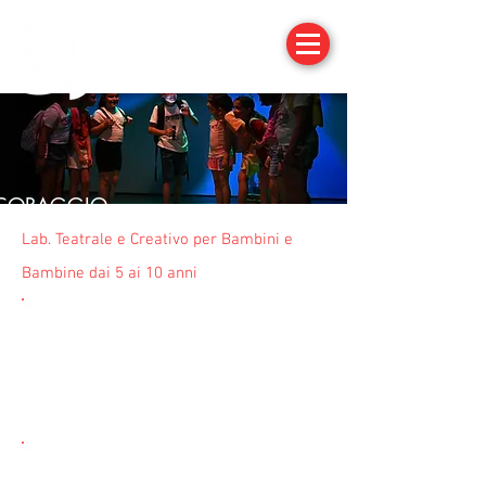
 CORAGGIO
Lab. Teatrale e Creativo per Bambini e
Bambine dai 5 ai 10 anni
DOVE?
Presso gli spazi del Circolo
"ACLI"
di
S. Maria a Monte
(Pi)
p.zza della Vittoria, 4
QUANDO?