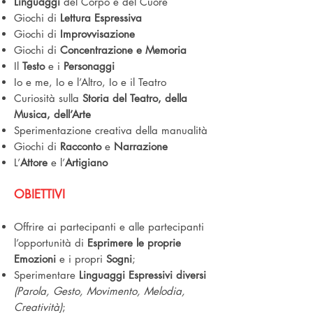
Linguaggi
del Corpo e del Cuore
Giochi di
Lettura Espressiva
Giochi di
Improvvisazione
Giochi di
Concentrazione e Memoria
Il
Testo
e i
Personaggi
Io e me, Io e l’Altro, Io e il Teatro
Curiosità sulla
Storia del Teatro, della
Musica, dell’Arte
Sperimentazione creativa della manualità
Giochi di
Racconto
e
Narrazione
L’
Attore
e l’
Artigiano
OBIETTIVI
Offrire ai partecipanti e alle partecipanti
l’opportunità di
Esprimere le proprie
Emozioni
e i propri
Sogni
;
Sperimentare
Linguaggi Espressivi diversi
(Parola, Gesto, Movimento, Melodia,
Creatività)
;